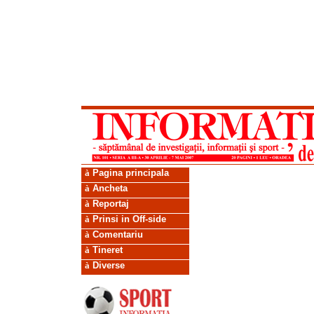
à
Pagina principala
à
Ancheta
à
Reportaj
à
Prinsi in Off-side
à
Comentariu
à
Tineret
à
Diverse