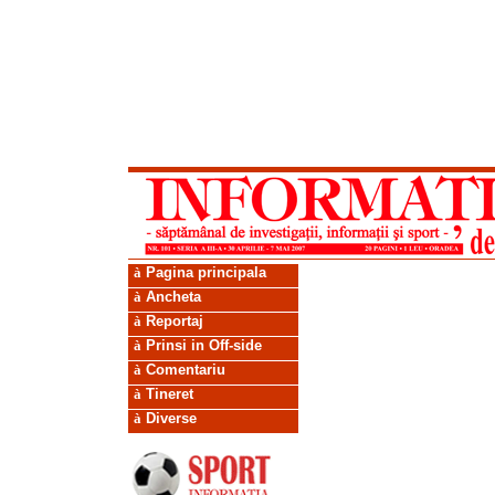
à
Pagina principala
à
Ancheta
à
Reportaj
à
Prinsi in Off-side
à
Comentariu
à
Tineret
à
Diverse