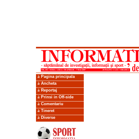
à
Pagina principala
à
Ancheta
à
Reportaj
à
Prinsi in Off-side
à
Comentariu
à
Tineret
à
Diverse