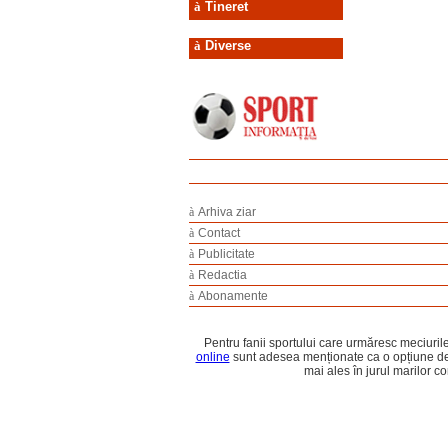
à
Tineret
à
Diverse
à
Arhiva ziar
à
Contact
à
Publicitate
à
Redactia
à
Abonamente
Pentru fanii sportului care urmăresc meciurile
online
sunt adesea menționate ca o opțiune de
mai ales în jurul marilor co