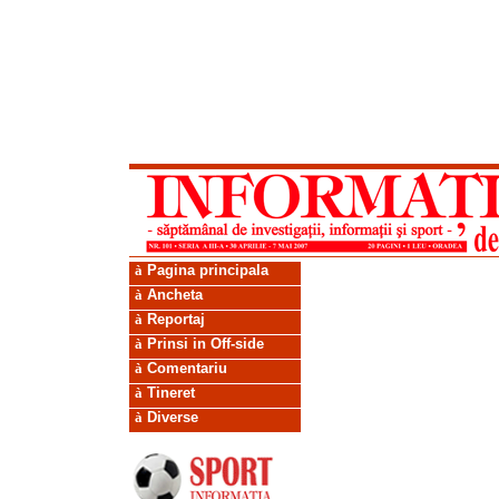
à
Pagina principala
à
Ancheta
à
Reportaj
à
Prinsi in Off-side
à
Comentariu
à
Tineret
à
Diverse