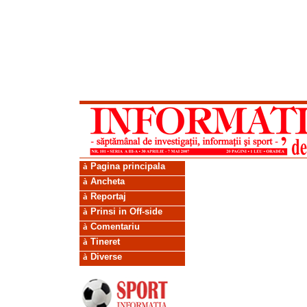
à
Pagina principala
à
Ancheta
à
Reportaj
à
Prinsi in Off-side
à
Comentariu
à
Tineret
à
Diverse