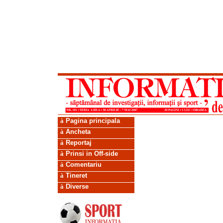
à
Pagina principala
à
Ancheta
à
Reportaj
à
Prinsi in Off-side
à
Comentariu
à
Tineret
à
Diverse