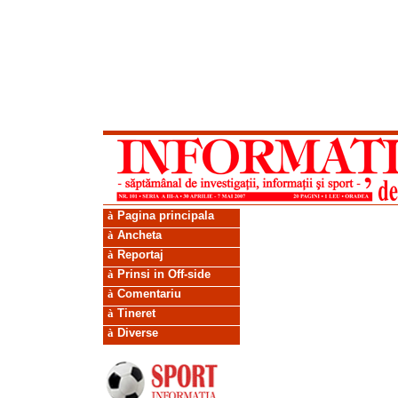
à
Pagina principala
à
Ancheta
à
Reportaj
à
Prinsi in Off-side
à
Comentariu
à
Tineret
à
Diverse